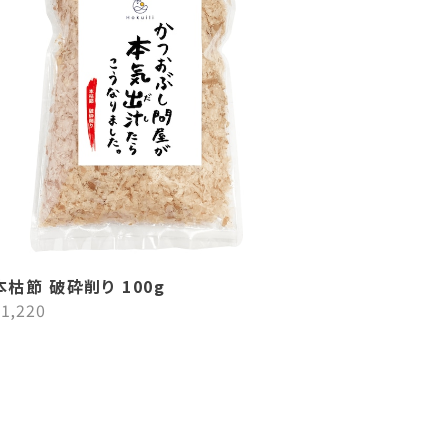
本枯節 破砕削り 100g
1,220