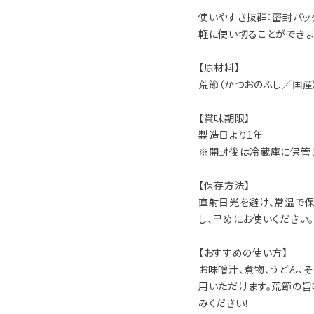
使いやすさ抜群：密封パッ
軽に使い切ることができま
【原材料】
荒節（かつおのふし／国産）
【賞味期限】
製造日より1年
※開封後は冷蔵庫に保管し
【保存方法】
直射日光を避け、常温で保
し、早めにお使いください。
【おすすめの使い方】
お味噌汁、煮物、うどん、
用いただけます。荒節の旨
みください！