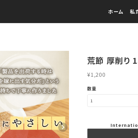
ホーム
私
荒節 厚削り 1
¥1,200
数量
Internatio